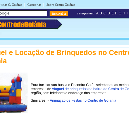
|
|
tícias C. Goiânia
Categorias
Sobre Centro Goiânia
A
B
C
D
E
F
G
H
I
categorias:
CentrodeGoiânia
el e Locação de Brinquedos no Centr
ia
Para facilitar sua busca o Encontra Goiás selecionou as melho
empresas de
Aluguel de brinquedos no bairro do Centro de Go
região, com telefones e endereço das empresas.
Similares: »
Animação de Festas no Centro de Goiânia