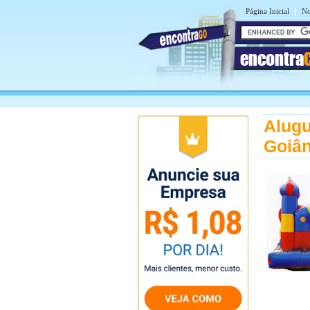
|
Página Inicial
No
encontra
Alugu
Goiân